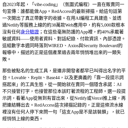
自2023年起，「vibe-coding」（氛圍式編程）一直在販賣同一
句宣傳：誰都能做App。RedAccess的最新掃描，給這句話第
一次開出了真正帶數字的收據。在用AI編程工具建造、並透
過Netlify等服務上線的約38萬款Web應用中，約有5,000款根本
沒有任何
身分驗證
；在這些毫無防護的App裡，約40%承載著
敏感資料——使用者資料、對話紀錄、付款資訊、內部憑證。
這組數字本週同時落到WIRED、Axios與Security Boulevard的
報導中，描述的正是這個產業過去兩年悄悄堆出來的一類失
敗。
那些被點名的生成工具，是連非開發者都早已叫得出名字的平
台。Lovable、Replit、Base44，以及更廣義的「靠一段提示詞
搭起來」的工具生態，從一開始就在賣同一個隱含承諾：AI
不只接管打字，也接管那位本該盯著流程的工程師。選一段提
示詞，看著App從無到有冒出來，從Netlify或Vercel推上線，再
把連結轉出去。RedAccess這次掃描記錄的，正是這條流水線
裡沒有任何人停下來問一句「這支App是不是該裝鎖」，就已
經悄悄上線的東西。