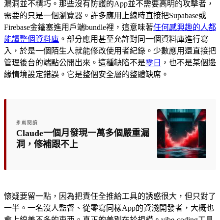
漏洞並不精巧。那些沒有防護的App並不需要高明的攻擊者，
需要的只是一個瀏覽器。許多應用上線時直接把Supabase或
Firebase金鑰塞進用戶端bundle裡，這意味著
任何感興趣的人都
能讀整個資料庫
。部分應用甚至允許對同一個資料庫進行寫
入，於是一個陌生人就能修改使用者紀錄。少數應用還直接把
管理後台的端點公開出來。這種缺陷不是
零日
，也不是某個邊
緣情境設定錯誤。它是整個安全層的整體缺席。
推薦閱讀
Claude一個月發現一萬多個嚴重漏
洞，修補跟不上
懷疑要留一點，因為把責任全推給工具的誘惑很大，但只對了
一半。一名沒人監督、從零寫同樣App的資淺開發者，大概也
會上線差不多的東西。真正的差別在於規模。vibe-coding工具