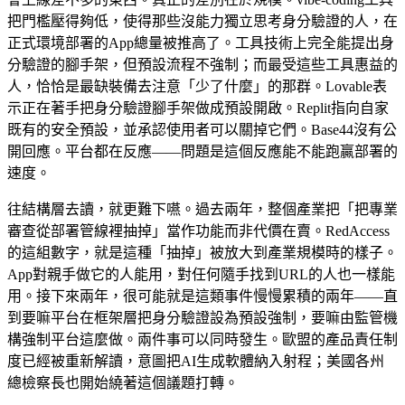
把門檻壓得夠低，使得那些沒能力獨立思考身分驗證的人，在
正式環境部署的App總量被推高了。工具技術上完全能提出身
分驗證的腳手架，但預設流程不強制；而最受這些工具惠益的
人，恰恰是最缺裝備去注意「少了什麼」的那群。Lovable表
示正在著手把身分驗證腳手架做成預設開啟。Replit指向自家
既有的安全預設，並承認使用者可以關掉它們。Base44沒有公
開回應。平台都在反應——問題是這個反應能不能跑贏部署的
速度。
往結構層去讀，就更難下嚥。過去兩年，整個產業把「把專業
審查從部署管線裡抽掉」當作功能而非代價在賣。RedAccess
的這組數字，就是這種「抽掉」被放大到產業規模時的樣子。
App對親手做它的人能用，對任何隨手找到URL的人也一樣能
用。接下來兩年，很可能就是這類事件慢慢累積的兩年——直
到要嘛平台在框架層把身分驗證設為預設強制，要嘛由監管機
構強制平台這麼做。兩件事可以同時發生。歐盟的產品責任制
度已經被重新解讀，意圖把AI生成軟體納入射程；美國各州
總檢察長也開始繞著這個議題打轉。