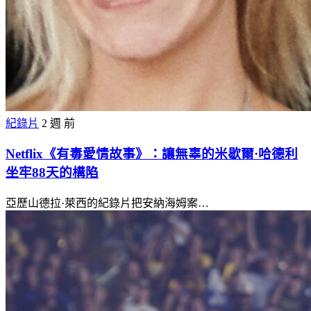
紀錄片
2 週 前
Netflix《有毒愛情故事》：讓無辜的米歇爾·哈德利
坐牢88天的構陷
亞歷山德拉·萊西的紀錄片把安納海姆案…