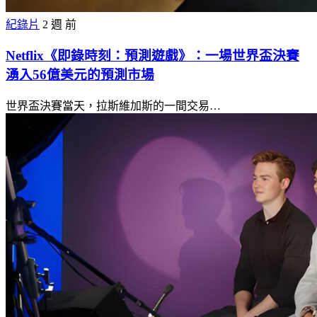
紀錄片
2 週 前
Netflix《即錄時刻：預測遊戲》：一場世界盃決賽
湧入56億美元的預測市場
世界盃決賽當天，拉斯維加斯的一間交易…