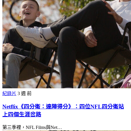
紀錄片
3 週 前
Netflix《四分衛：達陣得分》：四位NFL四分衛站
上四個生涯岔路
第三季裡，NFL Films與Net…