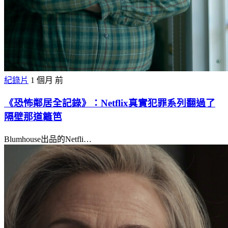
紀錄片
1 個月 前
《恐怖鄰居全記錄》：Netflix真實犯罪系列翻過了
隔壁那道籬笆
Blumhouse出品的Netfli…