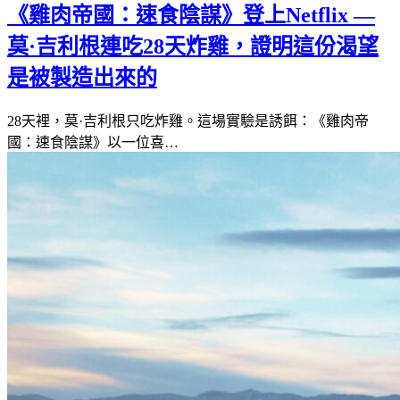
《雞肉帝國：速食陰謀》登上Netflix —
莫·吉利根連吃28天炸雞，證明這份渴望
是被製造出來的
28天裡，莫·吉利根只吃炸雞。這場實驗是誘餌：《雞肉帝
國：速食陰謀》以一位喜…