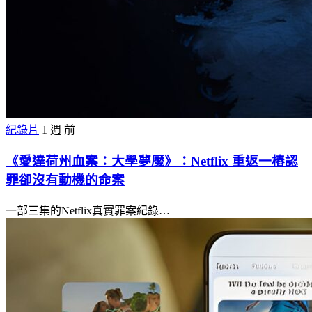
紀錄片
1 週 前
《愛達荷州血案：大學夢魘》：Netflix 重返一樁認
罪卻沒有動機的命案
一部三集的Netflix真實罪案紀錄…