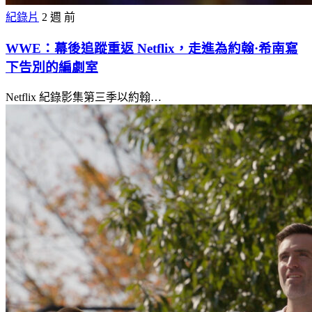
紀錄片
2 週 前
WWE：幕後追蹤重返 Netflix，走進為約翰·希南寫
下告別的編劇室
Netflix 紀錄影集第三季以約翰…