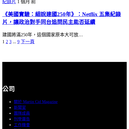
紀錄片
1 個月 前
《美國實驗：細說建國250年》：Netflix 五集紀錄
片，讓政治對手同台追問民主能否延續
建國將滿250年，這個國家原本大可放…
1
2
3
...
9
下一頁
文
章
分
頁
公司
關於 Martin Cid Magazine
新聞室
團隊成員
刊登廣告
工作機會