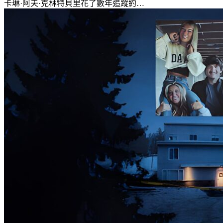
卡琳·阿夫·克林特貝里花了數年追蹤約…