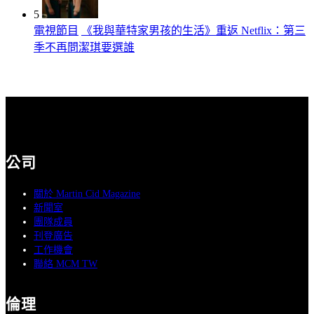
5
電視節目
《我與華特家男孩的生活》重返 Netflix：第三
季不再問潔琪要選誰
公司
關於 Martin Cid Magazine
新聞室
團隊成員
刊登廣告
工作機會
聯絡 MCM TW
倫理