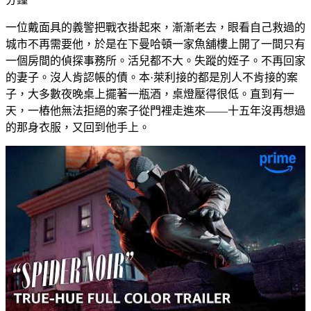
一位戴面具的義警把戰衣掛起來，漸漸老去，眼看自己救過的
城市不再需要他，於是在下曼哈頓一家魚舖樓上開了一間只有
一個房間的偵探事務所。活兒都不大。失蹤的姪子。不再回家
的妻子。沒人肯認帳的債。本·萊利接的都是別人不肯接的案
子，大多數夜晚桌上擺著一瓶酒，桌燈壓得很低。直到有一
天，一樁他無法拒絕的案子從門裡走進來——十五年沒再想過
的那身衣服，又回到他手上。