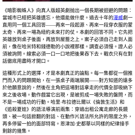
《暗影蜘蛛人》向真人版超英劇抛出一個長期被迴避的問題：
當城市已經把英雄遺忘，他還能做什麼。過去十年的
漫威
劇一
直用同一個工具回答——再來一段起源、再來一段穿衣服的蒙
太奇、再來一場為紐約未來打的仗。本劇的回答不同。它先把
英雄放到桌子後面，再放到屋簷之上。案子必須自己走到人面
前，像在哈米特和錢德勒的小說裡那樣。調查必須慢。證人必
須被詢問。線索必須一口一口地把後果吞下去。戰衣只有在對
話徹底用盡時才開口。
這種形式上的選擇，才是本劇真正的論點。每一集都從一個推
門而入的問題開始，在一張桌子兩端展開——對方知道的遠多
於他願意說的，然後在主角把這場對話拿走的代價全部吸納下
來之後收場。動作戲當它出現，是被剪成一場失敗的盤問，而
不是一場成功的行動。哈里·布拉德比爾以《倫敦生活》和
《追殺夏娃》的語法導演前兩集：穿過出租公寓走廊的長鏡
頭、被一句話掀翻的對話、在動作片語法所允許的限度之外，
再多停留一拍的面部特寫。恩津加·史都華以同樣的紀律接手
剩餘的幾集。