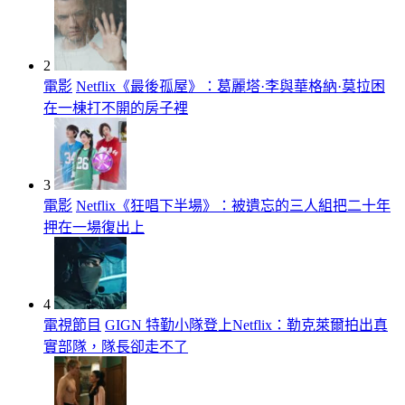
2
電影
Netflix《最後孤屋》：葛麗塔·李與華格納·莫拉困
在一棟打不開的房子裡
3
電影
Netflix《狂唱下半場》：被遺忘的三人組把二十年
押在一場復出上
4
電視節目
GIGN 特勤小隊登上Netflix：勒克萊爾拍出真
實部隊，隊長卻走不了