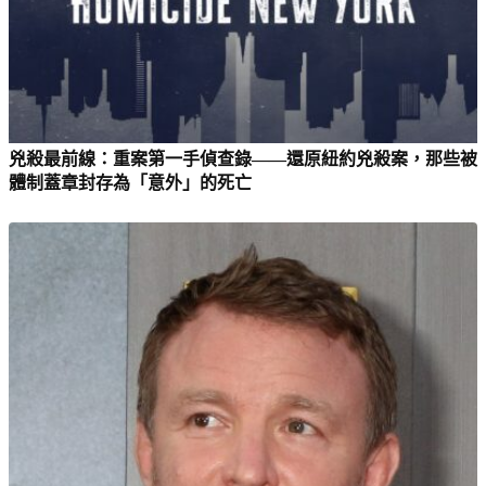
兇殺最前線：重案第一手偵查錄——還原紐約兇殺案，那些被
體制蓋章封存為「意外」的死亡