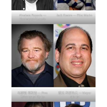
Abraham Popoola —
Jack Huston — Flint Marko
Tombstone / Lonnie
布蘭頓·葛利森 — Finn
邁克·科斯洛夫 — Mayor
'Silvermane' Byrne
Morris