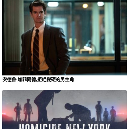
安德魯·加菲爾德,拒絕變硬的男主角