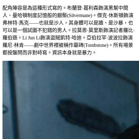
配角陣容是為這種形式寫的。布蘭登·葛利森飾演黑幫中間
人、曼哈頓制度記憶般的銀鬃(Silvermane)。傑克·休斯頓飾演
弗林特·馬克——也就是沙人，其身體可以是牆、是沙暴，也
可以是一個試圖不犯錯的男人。拉莫恩·莫里斯飾演記者羅比·
羅伯遜。Li Jun Li飾演盜賊凱特·哈迪。亞伯拉罕·波波拉飾演
羅尼·林肯——劇中世界裡被稱作墓碑(Tombstone)。所有場景
都按盤問而非對峙寫。資訊本身就是暴力。