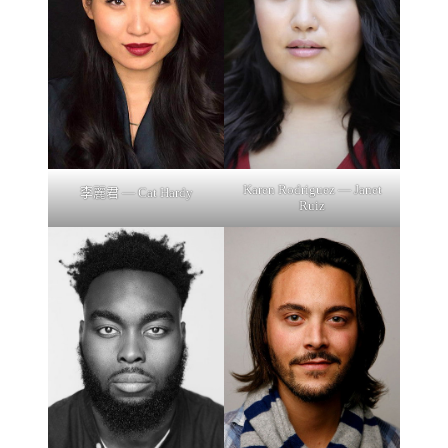
Karen Rodriguez — Janet
李麗君 — Cat Hardy
Ruiz