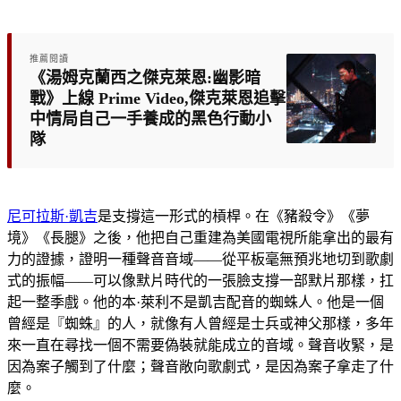
推薦閱讀
《湯姆克蘭西之傑克萊恩:幽影暗
戰》上線 Prime Video,傑克萊恩追擊
中情局自己一手養成的黑色行動小
隊
尼可拉斯·凱吉
是支撐這一形式的槓桿。在《豬殺令》《夢
境》《長腿》之後，他把自己重建為美國電視所能拿出的最有
力的證據，證明一種聲音音域——從平板毫無預兆地切到歌劇
式的振幅——可以像默片時代的一張臉支撐一部默片那樣，扛
起一整季戲。他的本·萊利不是凱吉配音的蜘蛛人。他是一個
曾經是『蜘蛛』的人，就像有人曾經是士兵或神父那樣，多年
來一直在尋找一個不需要偽裝就能成立的音域。聲音收緊，是
因為案子觸到了什麼；聲音敞向歌劇式，是因為案子拿走了什
麼。