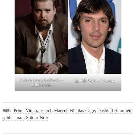
Andrew Lewis Caldwell —
盧卡斯·哈斯 — Winston
Dirk Leyden
Prime Video
,
tv-en1
,
Marvel
,
Nicolas Cage
,
Dashiell Hammett
,
標籤:
spider-man
,
Spider-Noir