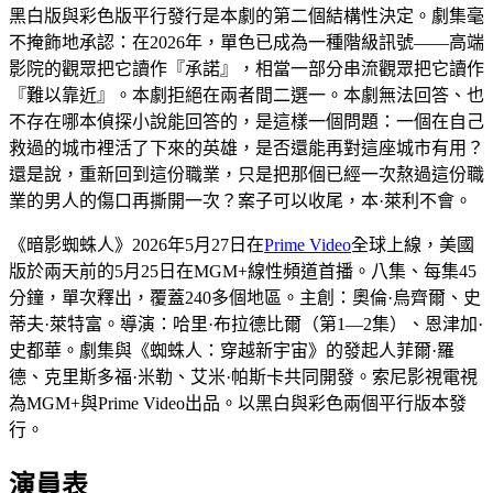
黑白版與彩色版平行發行是本劇的第二個結構性決定。劇集毫
不掩飾地承認：在2026年，單色已成為一種階級訊號——高端
影院的觀眾把它讀作『承諾』，相當一部分串流觀眾把它讀作
『難以靠近』。本劇拒絕在兩者間二選一。本劇無法回答、也
不存在哪本偵探小說能回答的，是這樣一個問題：一個在自己
救過的城市裡活了下來的英雄，是否還能再對這座城市有用？
還是說，重新回到這份職業，只是把那個已經一次熬過這份職
業的男人的傷口再撕開一次？案子可以收尾，本·萊利不會。
《暗影蜘蛛人》2026年5月27日在
Prime Video
全球上線，美國
版於兩天前的5月25日在MGM+線性頻道首播。八集、每集45
分鐘，單次釋出，覆蓋240多個地區。主創：奧倫·烏齊爾、史
蒂夫·萊特富。導演：哈里·布拉德比爾（第1—2集）、恩津加·
史都華。劇集與《蜘蛛人：穿越新宇宙》的發起人菲爾·羅
德、克里斯多福·米勒、艾米·帕斯卡共同開發。索尼影視電視
為MGM+與Prime Video出品。以黑白與彩色兩個平行版本發
行。
演員表