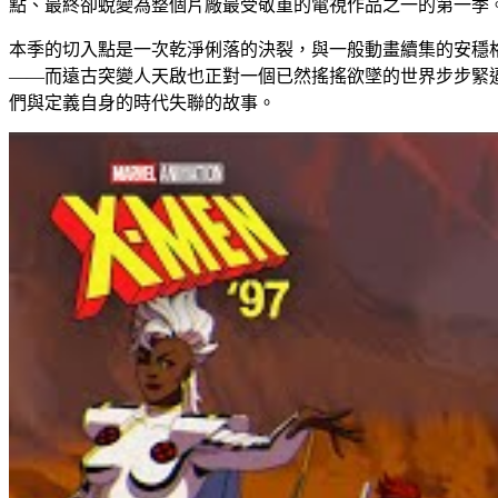
點、最終卻蛻變為整個片廠最受敬重的電視作品之一的第一季
本季的切入點是一次乾淨俐落的決裂，與一般動畫續集的安穩
——而遠古突變人天啟也正對一個已然搖搖欲墜的世界步步緊
們與定義自身的時代失聯的故事。