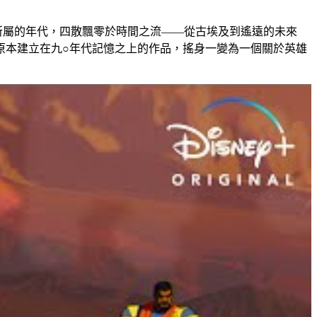
所屬的年代，四散飄零於時間之流——從古埃及到遙遠的未來
原本建立在九○年代記憶之上的作品，搖身一變為一個關於英雄