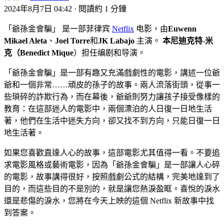
2024年8月7日 04:42
·
閱讀約 1 分鐘
「爺孫金會騙」 是一部菲律宾
Netflix
电影，由
Euwenn
Mikael Aleta
、
Joel
Torre
和
JK Labajo
主演。
本尼迪克特-米
克（Benedict Mique
）担任编剧和导演。
「爺孫金會騙」是一部有趣又充滿戲劇性的電影，講述一位爺
爺和一個非常……頑皮的孫子的故事。兩人流落街頭，從事一
些瑣碎的詐欺行為，而在幕後，爺爺則努力讓孩子接受像樣的
教育：在這部迷人的電影中，兩個漂泊的人日復一日地生活
著，他們在生活中迷失方向，卻又找不到方向，只能日復一日
地生活著。
如果您喜歡直達人心的故事，這部電影尤其值得一看。不要追
求電影風格或藝術電影，因為「爺孫金會騙」是一部讓人心碎
的電影，故事講得很好，按照戲劇公式的結構，完美地達到了
目的，而這些目的不是別的，就是讓您熱淚盈眶。喜悅的淚水
還是悲傷的淚水，您將在今天上映的這個 Netflix 新故事中找
到答案。