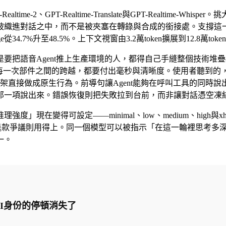
ltime-2、GPT-Realtime-Translate與GPT-Realtime-
對話之中，而不是被夾塞在轉錄與合成的銜接處。支撐這一描述的數
llenge從34.7%升至48.5%。上下文視窗由3.2萬token擴展到
音Agent推上生產環境的人，都得自己手縫整個技術堆疊——轉錄
遲的提示工程。每一次部件之間的跨越，都要付出毫秒與清晰度。使用者
那一整套鷹架直接做成原生行為。前導句讓Agent能夠在呼叫工具的
那一項說出來。錯誤恢復則把失敗拉到台前，而非讓對話憑空凍
現在變得可設定——minimal、low、medium、high與
理退款爭議則用得上。同一個模型可以被指示「在這一輪裡思考多
一。
露AI身份的停頓消失了