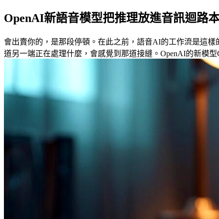
OpenAI新語音模型把推理放進音訊迴路
會出賣你的，是那段停頓。在此之前，語音AI的工作流是這
道另一端正在處理什麼，會感覺到那道接縫。OpenAI的新模型G