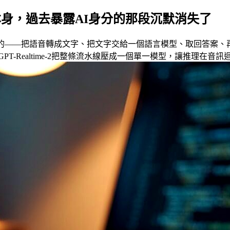
本身，過去暴露AI身分的那段沉默消失了
樣的——把語音轉成文字、把文字交給一個語言模型、取回答案、
PT-Realtime-2把整條流水線壓成一個單一模型，讓推理在