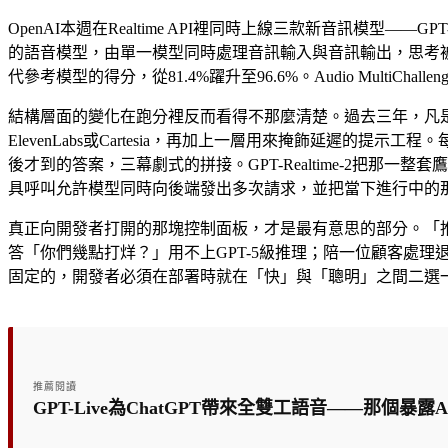
OpenAI本週在Realtime API裡同時上線三款新音訊模型——GPT-Rea
的語音模型，由單一模型同時處理音訊輸入與音訊輸出，思考被織進
代參考模型的得分，從81.4%躍升至96.6%。Audio MultiCha
結構層面的變化在跑分裡反而看得不那麼清楚。過去三年，凡是要把語
ElevenLabs或Cartesia，再加上一層用來掩飾延
後才到的答案，三幕劇式的拼接。GPT-Realtime-2把
具呼叫允許模型同時向後端發出多次請求，並把當下進行中的
真正向開發者打開的那塊控制面板，才是最有意思的部分。「推理強度」
答「你們幾點打烊？」用不上GPT-5級推理；陪一位顧客處
固定的，開發者必須在部署時就在「快」與「聰明」之間二選
推薦閱讀
GPT-Live為ChatGPT帶來全雙工語音——那個暴