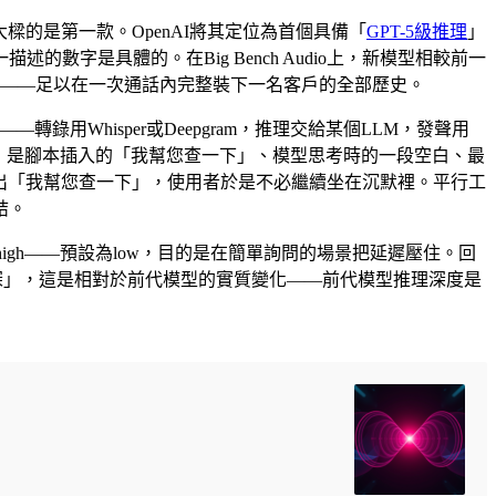
Whisper。挑大樑的是第一款。OpenAI將其定位為首個具備「
GPT-5級推理
」
字是具體的。在Big Bench Audio上，新模型相較前一
12.8萬token——足以在一次通話內完整裝下一名客戶的全部歷史。
用Whisper或Deepgram，推理交給某個LLM，發聲用
聽到的，是腳本插入的「我幫您查一下」、模型思考時的一段空白、最
同時說出「我幫您查一下」，使用者於是不必繼續坐在沉默裡。平行工
結。
xhigh——預設為low，目的是在簡單詢問的場景把延遲壓住。回
深」，這是相對於前代模型的實質變化——前代模型推理深度是