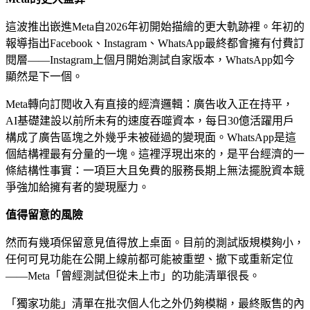
這波推出嵌進Meta自2026年初開始描繪的更大軌跡裡。年初的
報導指出Facebook、Instagram、WhatsApp最終都會擁有付費訂
閱層——Instagram上個月開始測試自家版本，WhatsApp如今
顯然是下一個。
Meta轉向訂閱收入有直接的經濟邏輯：廣告收入正在持平，
AI基礎建設以前所未有的速度吞噬資本，每日30億活躍用戶
構成了廣告區塊之外幾乎未被碰過的變現面。WhatsApp是這
個結構裡最有分量的一塊。這裡浮現出來的，是平台經濟的一
條結構性事實：一項巨大且免費的服務長期上無法擺脫資本競
爭強加給擁有者的變現壓力。
值得留意的風險
然而有幾項保留意見值得放上桌面。目前的測試版規模夠小，
任何可見功能在公開上線前都可能被重塑、撤下或重新定位
——Meta「曾經測試但從未上市」的功能清單很長。
「獨家功能」清單在批次個人化之外仍夠模糊，最終販售的內