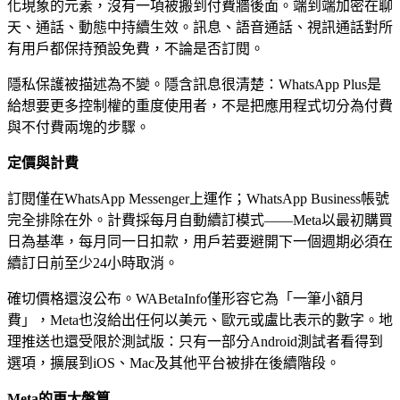
化現象的元素，沒有一項被搬到付費牆後面。端到端加密在聊
天、通話、動態中持續生效。訊息、語音通話、視訊通話對所
有用戶都保持預設免費，不論是否訂閱。
隱私保護被描述為不變。隱含訊息很清楚：WhatsApp Plus是
給想要更多控制權的重度使用者，不是把應用程式切分為付費
與不付費兩塊的步驟。
定價與計費
訂閱僅在WhatsApp Messenger上運作；WhatsApp Business帳號
完全排除在外。計費採每月自動續訂模式——Meta以最初購買
日為基準，每月同一日扣款，用戶若要避開下一個週期必須在
續訂日前至少24小時取消。
確切價格還沒公布。WABetaInfo僅形容它為「一筆小額月
費」，Meta也沒給出任何以美元、歐元或盧比表示的數字。地
理推送也還受限於測試版：只有一部分Android測試者看得到
選項，擴展到iOS、Mac及其他平台被排在後續階段。
Meta的更大盤算