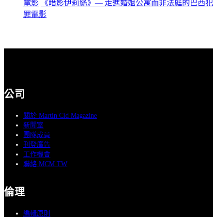
電影
《暗影伊莉絲》— 走進婚姻公寓而非法庭的巴西犯
罪電影
公司
關於 Martin Cid Magazine
新聞室
團隊成員
刊登廣告
工作機會
聯絡 MCM TW
倫理
編輯原則