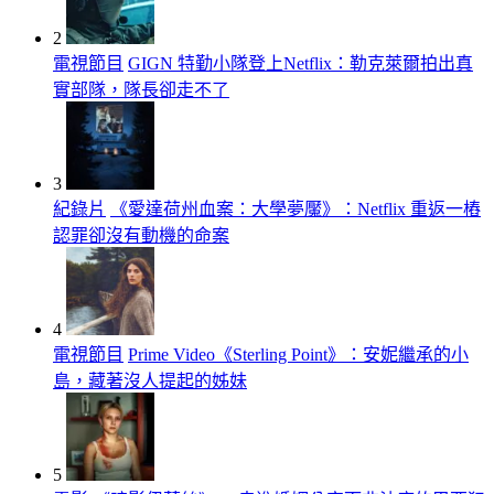
2
電視節目
GIGN 特勤小隊登上Netflix：勒克萊爾拍出真
實部隊，隊長卻走不了
3
紀錄片
《愛達荷州血案：大學夢魘》：Netflix 重返一樁
認罪卻沒有動機的命案
4
電視節目
Prime Video《Sterling Point》：安妮繼承的小
島，藏著沒人提起的姊妹
5