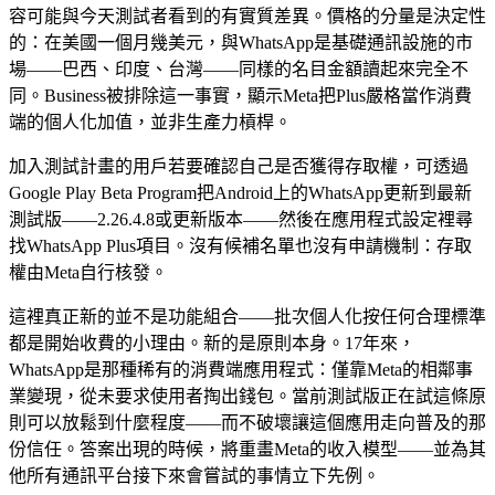
容可能與今天測試者看到的有實質差異。價格的分量是決定性
的：在美國一個月幾美元，與WhatsApp是基礎通訊設施的市
場——巴西、印度、台灣——同樣的名目金額讀起來完全不
同。Business被排除這一事實，顯示Meta把Plus嚴格當作消費
端的個人化加值，並非生產力槓桿。
加入測試計畫的用戶若要確認自己是否獲得存取權，可透過
Google Play Beta Program把Android上的WhatsApp更新到最新
測試版——2.26.4.8或更新版本——然後在應用程式設定裡尋
找WhatsApp Plus項目。沒有候補名單也沒有申請機制：存取
權由Meta自行核發。
這裡真正新的並不是功能組合——批次個人化按任何合理標準
都是開始收費的小理由。新的是原則本身。17年來，
WhatsApp是那種稀有的消費端應用程式：僅靠Meta的相鄰事
業變現，從未要求使用者掏出錢包。當前測試版正在試這條原
則可以放鬆到什麼程度——而不破壞讓這個應用走向普及的那
份信任。答案出現的時候，將重畫Meta的收入模型——並為其
他所有通訊平台接下來會嘗試的事情立下先例。