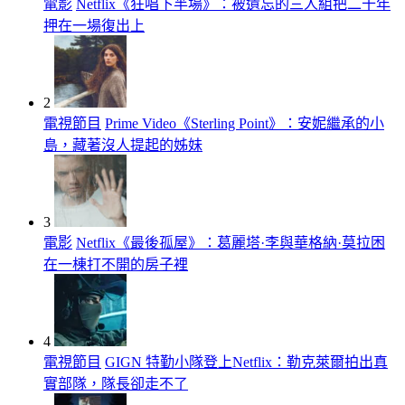
電影
Netflix《狂唱下半場》：被遺忘的三人組把二十年
押在一場復出上
2
電視節目
Prime Video《Sterling Point》：安妮繼承的小
島，藏著沒人提起的姊妹
3
電影
Netflix《最後孤屋》：葛麗塔·李與華格納·莫拉困
在一棟打不開的房子裡
4
電視節目
GIGN 特勤小隊登上Netflix：勒克萊爾拍出真
實部隊，隊長卻走不了