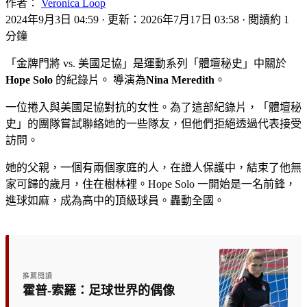
作者：
Veronica Loop
2024年9月3日 04:59
·
更新：2026年7月17日 03:58
·
閱讀約 1
分鐘
「金牌門將 vs. 美國足協」是運動系列「體壇秘史」中關於
Hope Solo
的紀錄片。 導演為
Nina Meredith
。
一位捲入與美國足協對抗的女性。為了這部紀錄片，「體壇秘
史」的團隊嘗試聯絡她的一些隊友，但他們拒絕透過代表接受
訪問。
她的父親，一個有兩個家庭的人，在證人保護中，結束了他無
家可歸的歲月，住在樹林裡。Hope Solo 一開始是一名前鋒，
進球如麻，成為高中的頂級球員。轟動全國。
推薦閱讀
霍普-索羅：足球世界的偶像