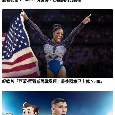
紀錄片「西蒙·拜爾斯再戰奧運」最後兩章已上載 Netflix