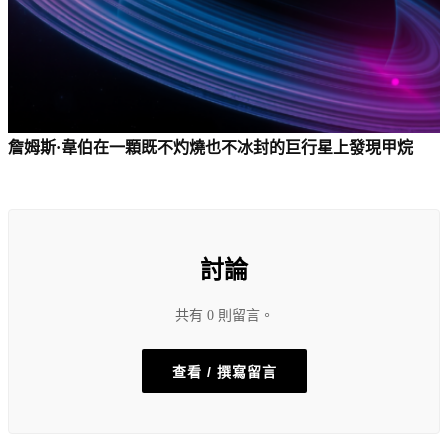
詹姆斯·韋伯在一顆既不灼燒也不冰封的巨行星上發現甲烷
討論
共有 0 則留言。
查看 / 撰寫留言