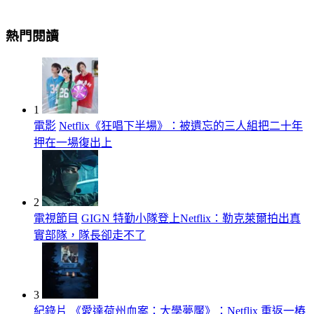
熱門閱讀
1
電影
Netflix《狂唱下半場》：被遺忘的三人組把二十年
押在一場復出上
2
電視節目
GIGN 特勤小隊登上Netflix：勒克萊爾拍出真
實部隊，隊長卻走不了
3
紀錄片
《愛達荷州血案：大學夢魘》：Netflix 重返一樁