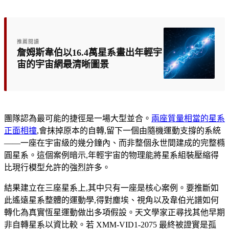
推薦閱讀
詹姆斯韋伯以16.4萬星系畫出年輕宇
宙的宇宙網最清晰圖景
團隊認為最可能的捷徑是一場大型並合。
兩座質量相當的星系
正面相撞
,會抹掉原本的自轉,留下一個由隨機運動支撐的系統
——一座在宇宙級的幾分鐘內、而非整個永世間建成的完整橢
圓星系。這個案例暗示,年輕宇宙的物理能將星系組裝壓縮得
比現行模型允許的強烈許多。
結果建立在三座星系上,其中只有一座是核心案例。要推斷如
此遙遠星系整體的運動學,得對塵埃、視角以及韋伯光譜如何
轉化為真實恆星運動做出多項假設。天文學家正尋找其他早期
非自轉星系以資比較。若 XMM-VID1-2075 最終被證實是孤