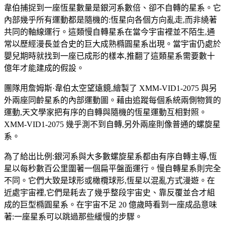
韋伯捕捉到一座恆星數量是銀河系數倍、卻不自轉的星系。它
內部幾乎所有運動都是隨機的:恆星向各個方向亂走,而非繞著
共同的軸線運行。這類慢自轉星系在當今宇宙裡並不陌生,通
常以歷經漫長並合史的巨大成熟橢圓星系出現。當宇宙仍處於
嬰兒期時就找到一座已成形的樣本,推翻了這類星系需要數十
億年才能建成的假設。
團隊用詹姆斯·韋伯太空望遠鏡,繪製了 XMM-VID1-2075 與另
外兩座同齡星系的內部運動圖。藉由追蹤每個系統兩側物質的
運動,天文學家把有序的自轉與隨機的恆星運動互相對照。
XMM-VID1-2075 幾乎測不到自轉,另外兩座則像普通的螺旋星
系。
為了給出比例:銀河系與大多數螺旋星系都由有序自轉主導,恆
星以每秒數百公里圍著一個扁平盤面運行。慢自轉星系則完全
不同。它們大致是球形或橄欖球形,恆星以混亂方式漫遊。在
近處宇宙裡,它們是耗去了幾乎整段宇宙史、靠反覆並合才組
成的巨型橢圓星系。在宇宙不足 20 億歲時看到一座成品意味
著:一座星系可以跳過那些緩慢的步驟。