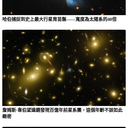
哈伯捕捉到史上最大行星育苗盤——寬度為太陽系的40倍
詹姆斯·韋伯望遠鏡發現百億年前星系團，這個年齡不該如此
緻密