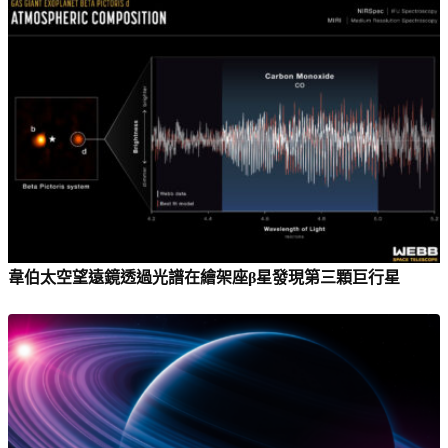
韋伯太空望遠鏡透過光譜在繪架座β星發現第三顆巨行星