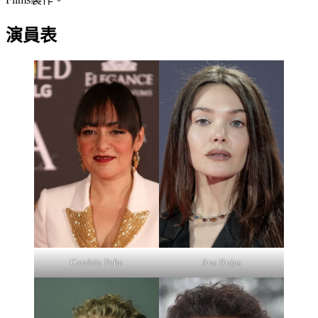
演員表
Candela Peña
Ana Rujas