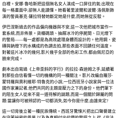
白裡。安娜·魯哈斯把這個無名女人演成一口屏住的氣:出現在
每一格畫面中,卻無人能讀懂。她看著里波爾和波爾·洛佩斯飾
演的警員基克·薩拉特替她斷定她是什麼,而她無從反駁。
伊巴涅斯過去的作品偏向機器與不安,這一次他把城市當作一
套系統,而非佈景。貨櫃碼頭、抽屜冰冷的停屍間、日光燈下
的警局——每一處都是為高效處理身體而設計的。他用鋼、瓷
磚與鈉燈下的水構成的色調去拍,那些表面不回饋任何溫度。
對著這片冰冷的幾何,影片幾乎全部的色彩工作,都由佩尼亞的
臉來完成。
劇本出自寫過《上帝歪斜的字行》的拉拉·森迪姆之手,延續著
對那些自信看懂一切的機構的同一種關注。影片改編自羅莎·
蒙特羅與奧利維耶·特魯克的小說,一位西班牙小說家與一位法
國作家兼記者,他們共同的主題是壓力之下的身份。他們筆下
的陌生女人從來不是一道待解的謎題,而是一個關於歸屬的問
題:當讓你可被辨認的一切都消失,如今你是什麼,由誰來定?
這一切背後立著一種民族傳統。西班牙驚悚片把出口聲譽建立
在守著祕密的風景,以及為真相付出代價的警探之上,從《非法