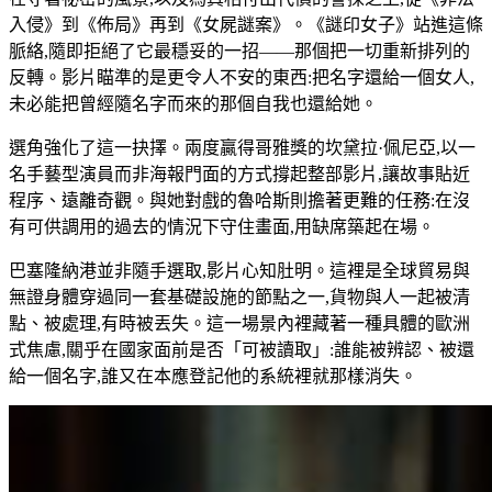
入侵》到《佈局》再到《女屍謎案》。《謎印女子》站進這條
脈絡,隨即拒絕了它最穩妥的一招——那個把一切重新排列的
反轉。影片瞄準的是更令人不安的東西:把名字還給一個女人,
未必能把曾經隨名字而來的那個自我也還給她。
選角強化了這一抉擇。兩度贏得哥雅獎的坎黛拉·佩尼亞,以一
名手藝型演員而非海報門面的方式撐起整部影片,讓故事貼近
程序、遠離奇觀。與她對戲的魯哈斯則擔著更難的任務:在沒
有可供調用的過去的情況下守住畫面,用缺席築起在場。
巴塞隆納港並非隨手選取,影片心知肚明。這裡是全球貿易與
無證身體穿過同一套基礎設施的節點之一,貨物與人一起被清
點、被處理,有時被丟失。這一場景內裡藏著一種具體的歐洲
式焦慮,關乎在國家面前是否「可被讀取」:誰能被辨認、被還
給一個名字,誰又在本應登記他的系統裡就那樣消失。