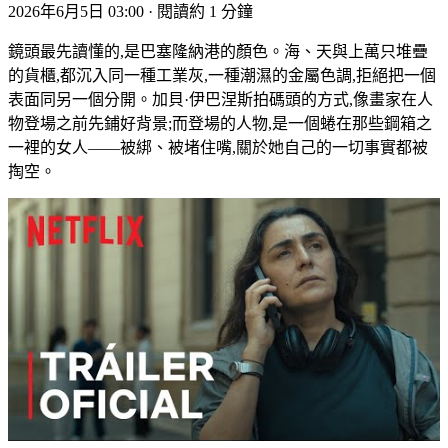
2026年6月5日 03:00
·
閱讀約 1 分鐘
鏡頭最先讀懂的,是巴塞隆納港的顏色。海、天與上萬只堆疊
的貨櫃,都沉入同一種工業灰,一種潮濕的金屬色調,拒絕把一個
表面同另一個分開。加貝·伊巴涅斯拍碼頭的方式,像畫家在人
物登場之前先鋪好背景;而登場的人物,是一個蜷在那些鋼箱之
一裡的女人——被綁、被堵住嘴,關於她自己的一切事實都被
掏空。