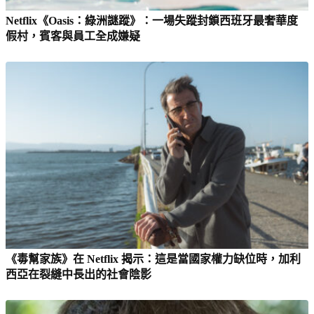
Netflix《Oasis：綠洲謎蹤》：一場失蹤封鎖西班牙最奢華度
假村，賓客與員工全成嫌疑
《毒幫家族》在 Netflix 揭示：這是當國家權力缺位時，加利
西亞在裂縫中長出的社會陰影