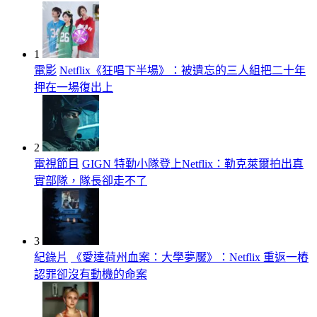
1
電影
Netflix《狂唱下半場》：被遺忘的三人組把二十年
押在一場復出上
2
電視節目
GIGN 特勤小隊登上Netflix：勒克萊爾拍出真
實部隊，隊長卻走不了
3
紀錄片
《愛達荷州血案：大學夢魘》：Netflix 重返一樁
認罪卻沒有動機的命案