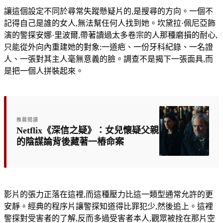
讓這個設定不同於尋常失蹤懸疑片的,是搜尋的方向。一個不
記得自己是誰的女人,無法幫任何人找到她。坎黛拉·佩尼亞飾
演的警探安娜·里波爾,帶著讀過太多卷宗的人那種磨損的耐心,
只能從外向內重建她的對象:一道疤、一份牙科紀錄、一名證
人、一張對其主人毫無意義的臉。調查不是揭下一張面具,而
是把一個人拼裝起來。
推薦閱讀
Netflix《深信之疑》：女兒懷疑父親
的陰謀論背後藏著一樁命案
影片的張力正落在這裡,而這種壓力比這一類型通常允許的更
安靜。經典的程序片讓警探知道得比罪犯少,然後追上。這裡
警探對受害者的了解,反而多過受害者本人,觀眾被拴在那片空