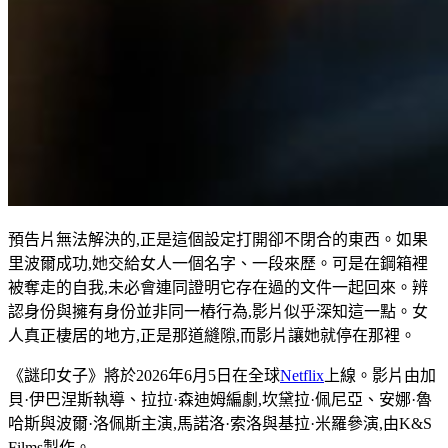
預告片無法解決的,正是這個設定打開卻不閉合的東西。如果
里波爾成功,她交給女人一個名字、一段來歷。可是在鋼箱裡
被奪走的自我,未必會連同證明它存在過的文件一起回來。辨
認身份與擁有身份並非同一樁行為,影片似乎深知這一點。女
人真正棲居的地方,正是那道縫隙,而影片讓她就停在那裡。
《謎印女子》將於2026年6月5日在全球
Netflix
上線。影片由加
貝·伊巴涅斯執導、拉拉·森迪姆編劇,坎黛拉·佩尼亞、安娜·魯
哈斯與波爾·洛佩斯主演,馬諾洛·索洛與基拉·米羅參演,由K&S
Films製作。